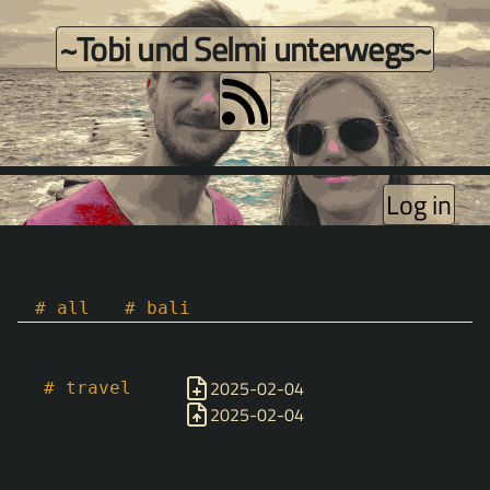
~Tobi und Selmi unterwegs~
Log in
# all
# bali
2025-02-04
# travel
2025-02-04