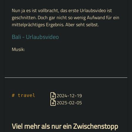
Nun ja es ist vollbracht, das erste Urlaubsvideo ist
geschnitten. Doch gar nicht so wenig Aufwand für ein
mittelprächtiges Ergebnis. Aber seht selbst.
Bali - Urlaubsvideo
Musik:
Sunny Riddim by DUBA
Brain Box by ANITK
NATTY I by Dubliftment
Freedom by MAMA SUN SYSTEM
2024-12-19
# travel
2025-02-05
Viel mehr als nur ein Zwischenstopp