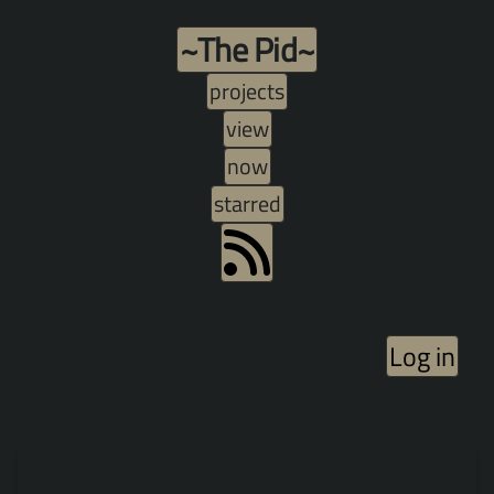
~The Pid~
projects
view
now
starred
Log in